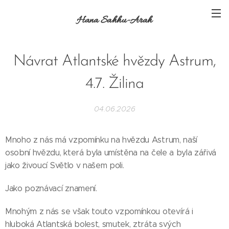
Hana Sahhu-Arah
Návrat Atlantské hvězdy Astrum,
4.7. Žilina
04.06.2026
Mnoho z nás má vzpomínku na hvězdu Astrum, naší
osobní hvězdu, která byla umístěna na čele a byla zářivá
jako živoucí Světlo v našem poli.
Jako poznávací znamení.
Mnohým z nás se však touto vzpomínkou otevírá i
hluboká Atlantská bolest, smutek, ztráta svých