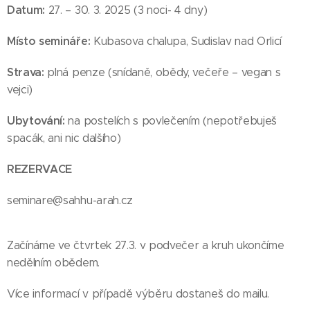
Datum:
27. – 30. 3. 2025 (3 noci- 4 dny)
Místo semináře:
Kubasova chalupa, Sudislav nad Orlicí
Strava:
plná penze (snídaně, obědy, večeře – vegan s
vejci)
Ubytování:
na postelích s povlečením (nepotřebuješ
spacák, ani nic dalšího)
REZERVACE
seminare@sahhu-arah.cz
Začínáme ve čtvrtek 27.3. v podvečer a kruh ukončíme
nedělním obědem.
Více informací v případě výběru dostaneš do mailu.