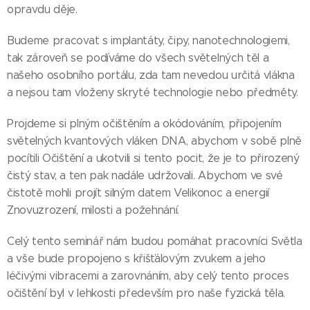
opravdu děje.
Budeme pracovat s implantáty, čipy, nanotechnologiemi,
tak zároveň se podíváme do všech světelných těl a
našeho osobního portálu, zda tam nevedou určitá vlákna
a nejsou tam vloženy skryté technologie nebo předměty.
Projdeme si plným očištěním a okódováním, připojením
světelných kvantových vláken DNA, abychom v sobě plně
pocítili Očištění a ukotvili si tento pocit, že je to přirozený
čistý stav, a ten pak nadále udržovali. Abychom ve své
čistotě mohli projít silným datem Velikonoc a energií
Znovuzrození, milosti a požehnání.
Celý tento seminář nám budou pomáhat pracovníci Světla
a vše bude propojeno s křišťálovým zvukem a jeho
léčivými vibracemi a zarovnáním, aby celý tento proces
očištění byl v lehkosti především pro naše fyzická těla.