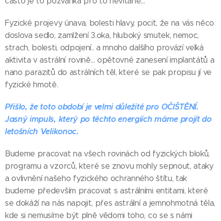
často je to pozvánka pro to nevítané…
Fyzické projevy únava, bolesti hlavy, pocit, že na vás něco
doslova sedlo, zamlžení 3.oka, hluboký smutek, nemoc,
strach, bolesti, odpojení.. a mnoho dalšího provází velká
aktivita v astrální rovině… opětovné zanesení implantátů a
nano parazitů do astrálních těl, které se pak propisu jí ve
fyzické hmotě.
Přišlo, že toto období je velmi důležité pro OČIŠTĚNÍ.
Jasný impuls, který po těchto energiích máme projít do
letošních Velikonoc.
Budeme pracovat na všech rovinách od fyzických bloků,
programu a vzorců, které se znovu mohly sepnout, ataky
a ovlivnění našeho fyzického ochranného štítu, tak
budeme především pracovat s astrálními entitami, které
se dokáží na nás napojit, přes astrální a jemnohmotná těla,
kde si nemusíme být plně vědomi toho, co se s námi