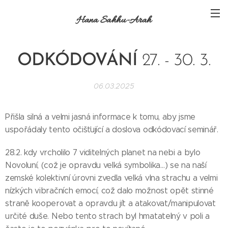
Hana Sahhu-Arah
ODKÓDOVÁNÍ
27. - 30. 3.
06.03.2025
Přišla silná a velmi jasná informace k tomu, aby jsme
uspořádaly tento očišťující a doslova odkódovací seminář.
28.2. kdy vrcholilo 7 viditelných planet na nebi a bylo
Novoluní, (což je opravdu velká symbolika…) se na naší
zemské kolektivní úrovni zvedla velká vlna strachu a velmi
nízkých vibračních emocí, což dalo možnost opět stinné
straně kooperovat a opravdu jít a atakovat/manipulovat
určité duše. Nebo tento strach byl hmatatelný v poli a